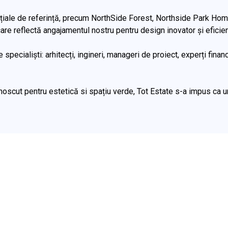
dențiale de referință, precum NorthSide Forest, Northside Park H
re reflectă angajamentul nostru pentru design inovator și eficie
ecialiști: arhitecți, ingineri, manageri de proiect, experți financi
unoscut pentru estetică si spațiu verde, Tot Estate s-a impus ca un