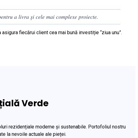
entru a livra și cele mai complexe proiecte.
u a asigura fiecărui client cea mai bună investiție “ziua unu”.
țială Verde
ri rezidențiale moderne și sustenabile. Portofoliul nostru
e la nevoile actuale ale pieței.