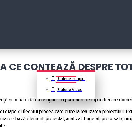
EA CE CONTEAZĂ DESPRE TOT
Galerie imagini
Galerie Video
nță și consolidarea relațiilor cu parteneri de top în fiecare domen
tape și fiecărui proces care duce la realizarea proiectului. Exteri
cel mai de bază element; proiectat, analizat, bugetat, procesat și 
te.