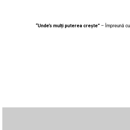
“Unde’s mulți puterea crește”
– Împreună cu p