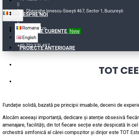
Șos. Gheorghe Ionescu-Sisești 467, Sector 1, București
DESPRE NOI
ROMANA
Romana
contact@tot.ro
PROIECTE CURENTE
New
English
+40 722 271 497
PROIECTE ANTERIOARE
GALERIE
TOT CE
CONTACT
Fundație solidă, bazată pe principii imuabile, decenii de experie
Alocăm aceeași importanță, dedicare și atenție obsesivă fiecărei e
amenajare, facilități, din tot fiecare secție este despicată în 
orchestră simfonică al cărei compozitor și dirijor este TOT Esta