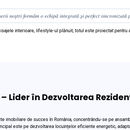
rii noștri formăm o echipă integrată și perfect sincronizată p
finisajele interioare, lifestyle-ul plănuit, totul este proiectat pentr
– Lider în Dezvoltarea Reziden
cte imobiliare de succes în România, concentrându-se pe ansamblu
ncipal este pe dezvoltarea locuințelor eficiente energetic, adaptat